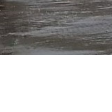
Container huren
Container huren
info@joosenbvba.be
+32 475 68 21 71